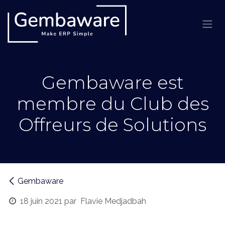
Se rendre au contenu
Gembaware est
membre du Club des
Offreurs de Solutions
Gembaware
18 juin 2021
par
Flavie Medjadbah