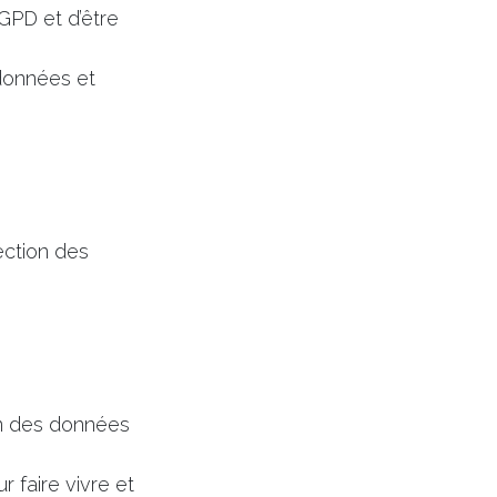
RGPD et d’être
données et
ection des
ion des données
r faire vivre et