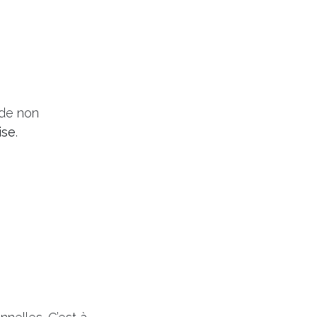
 de non
ise
.