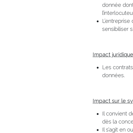
donnée dont 
l’interlocute
L’entreprise
sensibiliser 
Impact juridiqu
Les contrats
données.
Impact sur le s
Il convient 
dès la conce
Il s’agit en 