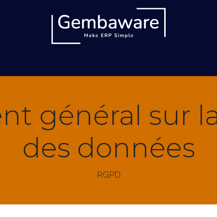
ronique
Solutions
Services
Références
Bl
t général sur l
des données
RGPD