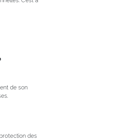
nelles. C’est à
?
ment de son
ses.
 protection des