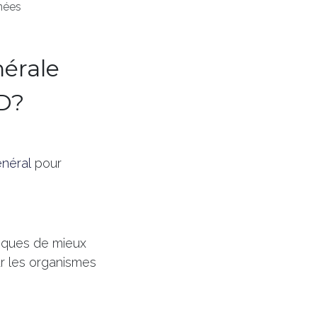
nées
nérale
PD?
néral
pour
siques de mieux
ar les organismes