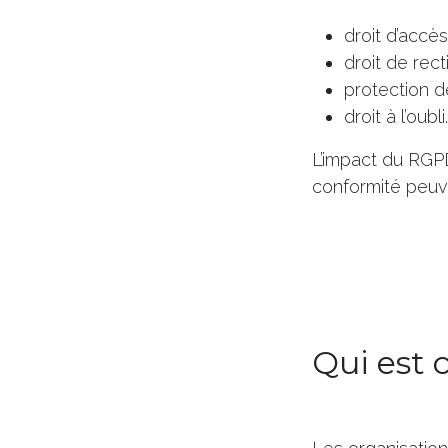
droit d’accè
droit de recti
protection d
droit à l’oubli.
L’impact du RGPD
conformité peuv
Qui est 