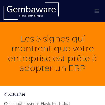
Se rendre au contenu
Les 5 signes qui
montrent que votre
entreprise est prête à
adopter un ERP
Actualités
23 août 2024
par
Flavie Medjadbah