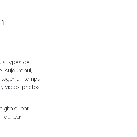
n
tous types de
 Aujourd’hui,
artager en temps
r, vidéo, photos
igitale, par
n de leur