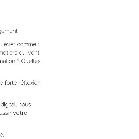
ngement.
soulever comme :
métiers qui vont
mation ? Quelles
e forte réflexion
igital, nous
ussir votre
e.