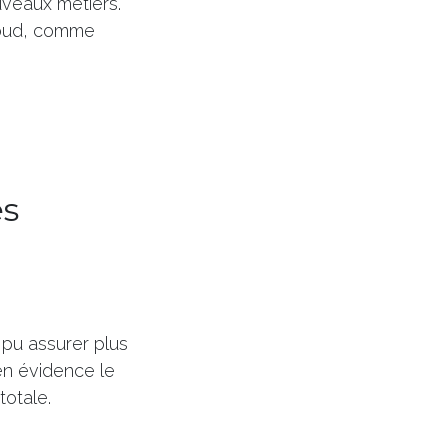
ouveaux métiers.
Cloud, comme
es
 pu assurer plus
 en évidence le
totale.