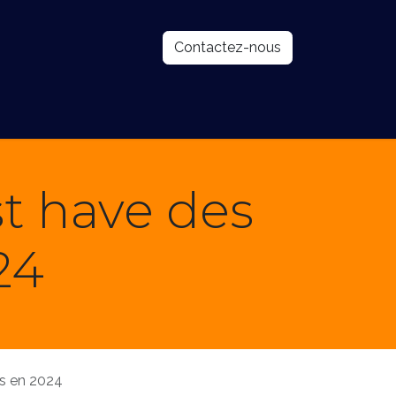
Contactez-nous
og
À propos
st have des
24
es en 2024