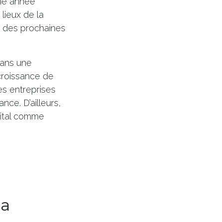
ème année
lieux de la
es des prochaines
dans une
 croissance de
es entreprises
nce. D’ailleurs,
gital comme
la