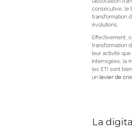
l’association tr
consécutive, le 
transformation d
évolutions.
Effectivement, 
transformation d
leur activité qu
interrogées, la m
les ETI sont bie
un
levier de cr
La digit