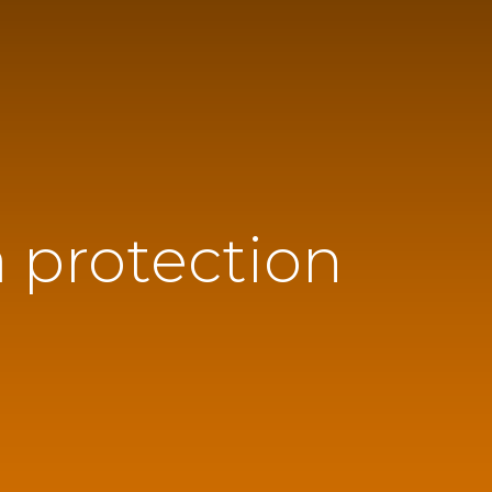
a protection
Appelez-nous :
06.72.01.88.86