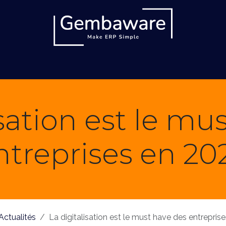
ronique
Solutions
Services
Références
Bl
isation est le mu
ntreprises en 20
Actualités
La digitalisation est le must have des entrepris