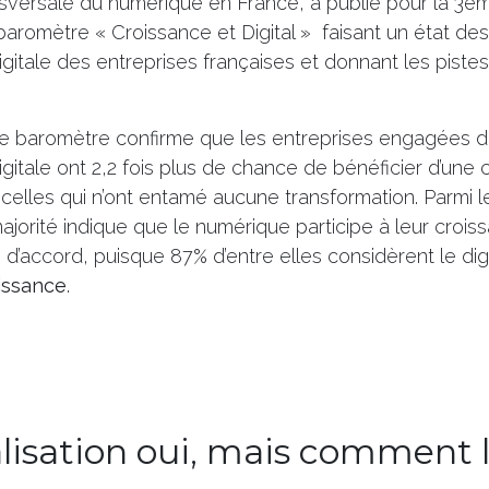
ansversale du numérique en France, a publié pour la 3
baromètre « Croissance et Digital » faisant un état des 
igitale des entreprises françaises et donnant les pist
ce baromètre confirme que les entreprises engagées 
igitale ont 2,2 fois plus de chance de bénéficier d’une
e celles qui n’ont entamé aucune transformation. Parmi l
ajorité indique que le numérique participe à leur croissa
n d’accord, puisque 87% d’entre elles considèrent le di
oissance
.
alisation oui, mais comment 