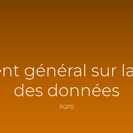
t général sur l
des données
Suivez-nous :
RGPD