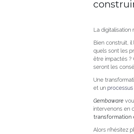
construi
La digitalisation
Bien construit, 
quels sont les p
être impactés ? 
seront les consé
Une transformati
et un
processus 
Gembaware
vou
intervenons en co
transformation d
Alors n’hésitez 