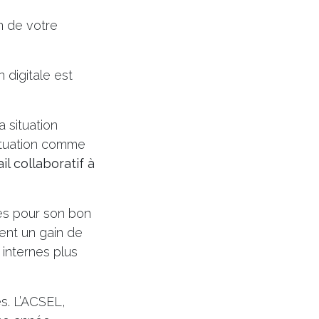
on de votre
 digitale est
a situation
situation comme
ail collaboratif à
res pour son bon
ent un gain de
 internes plus
es. L’ACSEL,